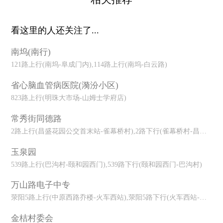
看这里的人还关注了...
南坞(南行)
121路上行(南坞-阜成门内),114路上行(南坞-白云路)
省心脑血管病医院(漪汾小区)
823路上行(明珠大市场-山姆士学府店)
常秀街同德路
2路上行(昌盛花园公交首末站-雀幕桥村),2路下行(雀幕桥村-昌盛花园
玉泉园
539路上行(巴沟村-颐和园西门),539路下行(颐和园西门-巴沟村)
万山路电子中专
荥阳5路上行(中原西路乔楼-火车西站),荥阳5路下行(火车西站-中原西
金桔村委会