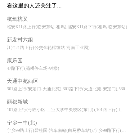
看这里的人还关注了...
杭氧杭叉
临安K11路上行(临安东站-相坞),临安K11路下行(相坞-临安东站)
新发村六组
江油21路上行(公交金轮枢纽站-河南工业园)
康乐园
47路下行(灞桥停车场-钟楼)
天通中苑西区
301路上行(安定门-天通北苑),301路下行(天通北苑-安定门),530路
丽都新城
101路上行(弓匠小区-工业大学中央校区(东门)),101路下行(工业大学
宁乡一中(北)
宁乡99路上行(碧桂园-汽车南站(白马桥车站)),宁乡99路下行(汽车南站