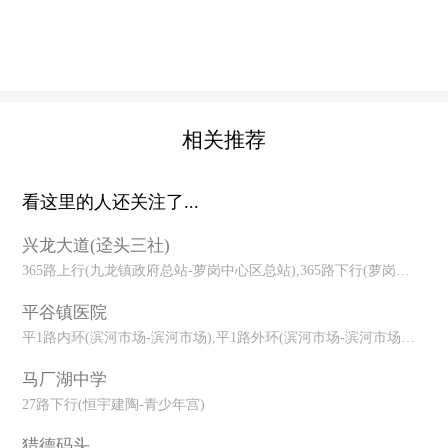
相关推荐
看这里的人还关注了...
兴龙大道(迳头三社)
365路上行(九龙镇政府总站-萝岗中心区总站),365路下行(萝岗中心区
平谷镇医院
平1路内环(滨河市场-滨河市场),平1路外环(滨河市场-滨河市场),平3
马厂湖中学
27路下行(恒宇建陶-青少年宫)
猎德码头