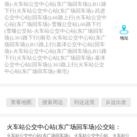
场)-火车站公交中心站(东广场回车场)),B11路
下行(火车站公交中心站(东广场回车场)-武进
公交中心站(回车场)),66路上行(火车站公交中
心站(东广场回车场)-雪堰公交站),66路下行
(雪堰公交站-火车站公交中心站(东广场回车
场)),363路下行(南宅-火车站公交中心站(东广
地址
场回车场)),B15路上行(嘉泽公交中心站(回车
场)-火车站公交中心站(东广场回车场)),B15路
下行(火车站公交中心站(东广场回车场)-嘉泽
公交中心站(回车场)),363路上行(火车站公交
中心站(东广场回车场)-南宅)
查看地图
搜索周边
到达这里
从这出发
火车站公交中心站(东广场回车场)公交站：
火车站公交中心站(东广场回车场)、火车站公交中心站、火车站公