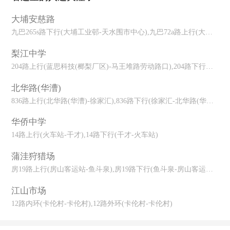
大埔安慈路
九巴265s路下行(大埔工业邨-天水围市中心),九巴72a路上行(大埔工业
梨江中学
204路上行(蓝思科技(榔梨厂区)-马王堆路劳动路口),204路下行(马王
北华路(华漕)
836路上行(北华路(华漕)-徐家汇),836路下行(徐家汇-北华路(华漕))
华侨中学
14路上行(火车站-干才),14路下行(干才-火车站)
蒲洼狩猎场
房19路上行(房山客运站-鱼斗泉),房19路下行(鱼斗泉-房山客运站)
江山市场
12路内环(卡伦村-卡伦村),12路外环(卡伦村-卡伦村)