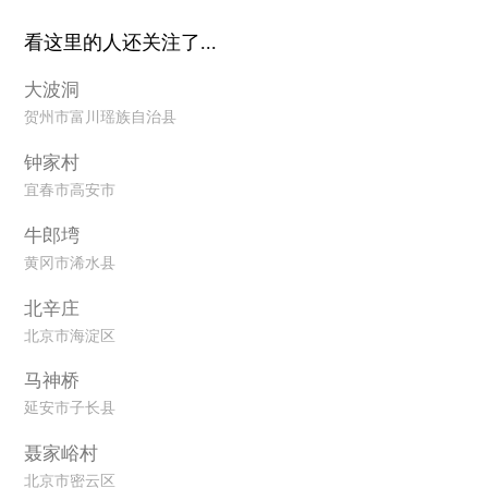
看这里的人还关注了...
大波洞
贺州市富川瑶族自治县
钟家村
宜春市高安市
牛郎塆
黄冈市浠水县
北辛庄
北京市海淀区
马神桥
延安市子长县
聂家峪村
北京市密云区