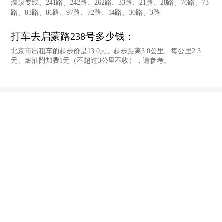
温泉专线、241路、242路、262路、33路、21路、28路、70路、73
路、83路、86路、97路、72路、14路、30路、3路
打车去启蒙路238号多少钱：
北京市出租车的起步价是13.0元、起步距离3.0公里、每公里2.3
元、燃油附加费1元（不超过3公里不收），请参考。