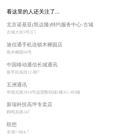
看这里的人还关注了...
北京诺基亚(凯达隆)特约服务中心-古城
古城大街5号2门
迪信通手机连锁木樨园店
南木樨园94号
中国移动通信长城通讯
新平街东段12-附7
五洲通讯
华强北路2014号远望数码城1楼A1-383铺
新瑞科技高坪专卖店
鹤鸣东路247
联想
丰湖一街4-7