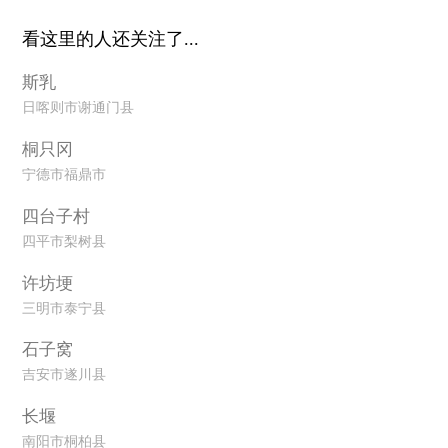
看这里的人还关注了...
斯乳
日喀则市谢通门县
桐只冈
宁德市福鼎市
四台子村
四平市梨树县
许坊埂
三明市泰宁县
石子窝
吉安市遂川县
长堰
南阳市桐柏县