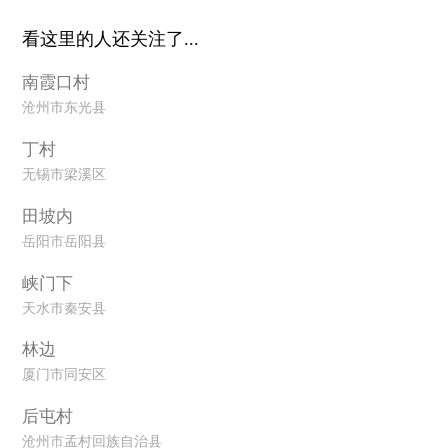
看这里的人还关注了...
南霞口村
沧州市东光县
丁村
无锡市梁溪区
田坡内
岳阳市岳阳县
峡门下
天水市秦安县
林边
厦门市同安区
后屯村
沧州市孟村回族自治县