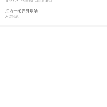
鹿冲关路中大国际广场北面巷口
江西一绝养身煨汤
友谊路85