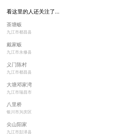
看这里的人还关注了...
茶塘畈
九江市都昌县
戴家畈
九江市永修县
义门陈村
九江市都昌县
大塘邓家湾
九江市瑞昌市
八里桥
银川市兴庆区
尖山阳家
九江市彭泽县