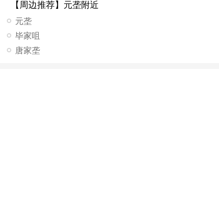
【周边推荐】元垄附近
元垄
毕家咀
唐家垄