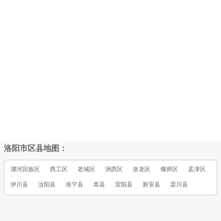
洛阳市区县地图：
瀍河回族区
西工区
老城区
涧西区
洛龙区
偃师区
孟津区
伊川县
汝阳县
洛宁县
嵩县
宜阳县
新安县
栾川县