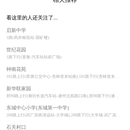
看这里的人还关注了...
启新中学
1路(风井枢纽站-国矿楼)
世纪花园
1路下行(篁墩-汽车站站前广场)
钟南花苑
181路上行(星塘公交中心-杏林首末站南),181路下行(杏林首末站南-星
新华联家园
郊90路上行(廊坊长途汽车站-通州北苑路口南),郊90路下行(通州北苑
东城中心小学(东城第一中学)
208路上行(武广高铁清远站-大学城),208路下行(大学城-武广高铁清远
石关村口