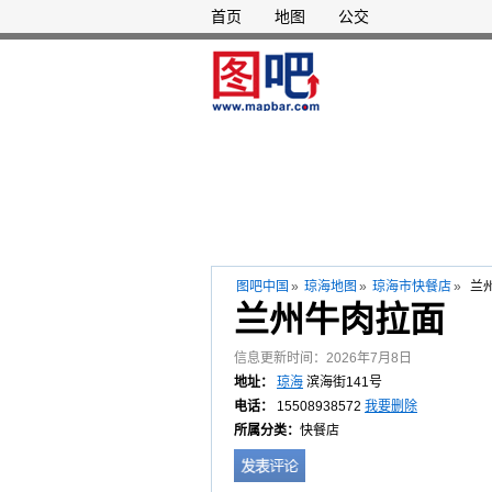
首页
地图
公交
图吧中国
»
琼海地图
»
琼海市快餐店
»
兰
兰州牛肉拉面
信息更新时间：2026年7月8日
地址：
琼海
滨海街141号
电话
：
15508938572
我要删除
所属分类：
快餐店