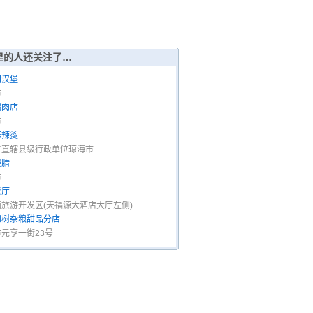
里的人还关注了…
利汉堡
市
鹅肉店
市
麻辣烫
省直辖县级行政单位琼海市
烧腊
市
餐厅
旅游开发区(天福源大酒店大厅左侧)
和树杂粮甜品分店
元亨一街23号