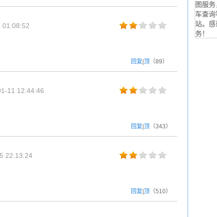
图服务
车查询
站。感
01:08:52
务！
回复
|
顶
（
89
）
-11 12:44:46
回复
|
顶
（
343
）
 22:13:24
回复
|
顶
（
510
）