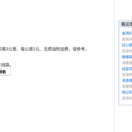
看这
麦得
琼海
四公
距离3公里、每公里2元、无燃油附加费，请参考。
琼海
嘟嘟
海南
车线路。
竣盈
琼海
清真
官塘镇
榕记
琼海市