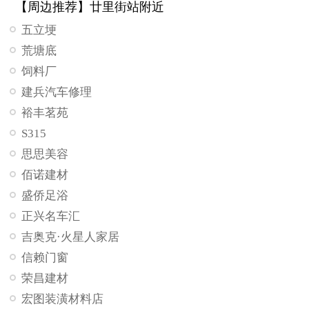
【周边推荐】廿里街站附近
五立埂
荒塘底
饲料厂
建兵汽车修理
裕丰茗苑
S315
思思美容
佰诺建材
盛侨足浴
正兴名车汇
吉奥克·火星人家居
信赖门窗
荣昌建材
宏图装潢材料店