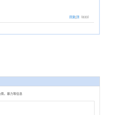
回复
|
顶
（
633
）
，色情，暴力等信息