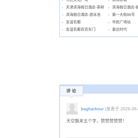
市民文化广场
滨海新城
天津滨海假日酒店-茶树
滨海假日酒店-
滨海假日酒店-游泳池
第一大街86号
水疗
友谊名都
市民广场站
友谊名都百货东门
泰达时代
评 论
bagharbour
|发表于 2026-06-
天空飘来五个字，赞赞赞赞赞！