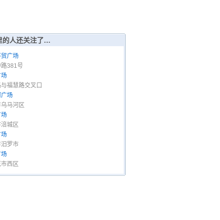
里的人还关注了…
环贸广场
路381号
广场
路与福慧路交叉口
河广场
市乌马河区
广场
市涪城区
广场
市汨罗市
广场
花市西区