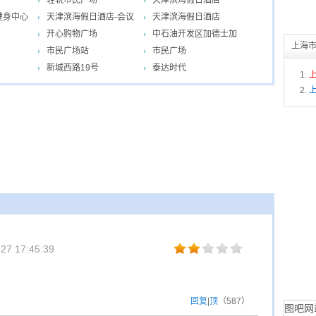
轻轨市民广场
天津滨海假日酒店
健身中心
天津滨海假日酒店-会议
天津滨海假日酒店
开心购物广场
中石油开发区加德士加
室
上海
市民广场站
市民广场
油站
新城西路19号
泰达时代
27 17:45:39
回复
|
顶
（
587
）
图吧网