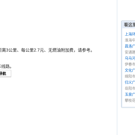
看这
上海
淮海中
昌洛
距离3公里、每公里2.7元、无燃油附加费，请参考。
安通
乌马
伊春
车线路。
文化
绵阳
归义
岳阳
玉泉
攀枝