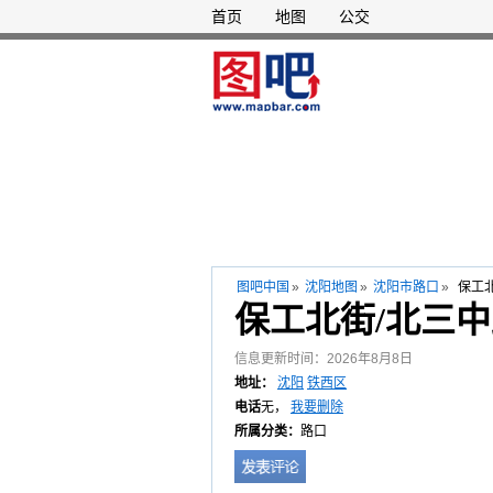
首页
地图
公交
图吧中国
»
沈阳地图
»
沈阳市路口
»
保工北
保工北街/北三中
信息更新时间：2026年8月8日
地址：
沈阳
铁西区
电话
无，
我要删除
所属分类：
路口