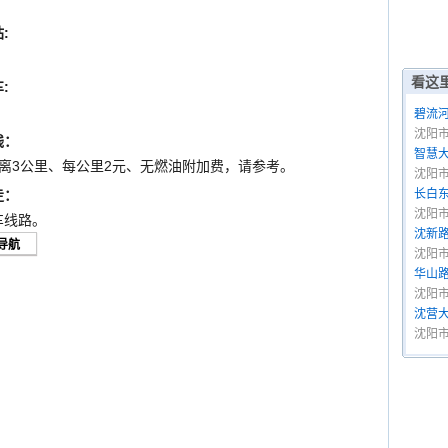
:
看这
:
碧流河
沈阳
钱：
智慧大
离3公里、每公里2元、无燃油附加费，请参考。
沈阳
走：
长白东
沈阳
车线路。
沈新路
沈阳
华山路
沈阳
沈营大
沈阳