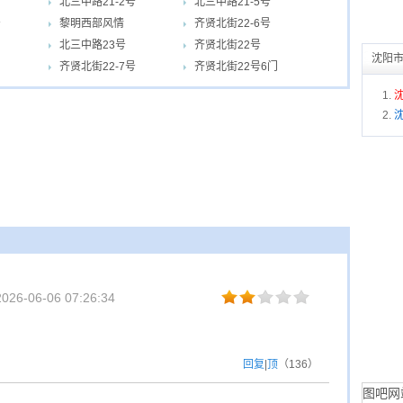
北三中路21-2号
北三中路21-5号
号
黎明西部风情
齐贤北街22-6号
北三中路23号
齐贤北街22号
沈阳
齐贤北街22-7号
齐贤北街22号6门
26-06-06 07:26:34
回复
|
顶
（
136
）
图吧网