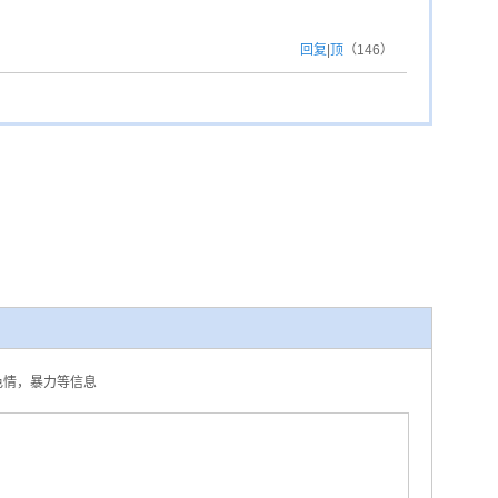
回复
|
顶
（
146
）
，色情，暴力等信息