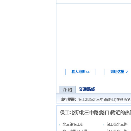
看大地图
到达这里
>>
∨
交通路线
介 绍
出行提醒：
保工北街/北三中路(路口)在铁西
保工北街/北三中路(路口)附近的
北三路保工街
保工街北三路