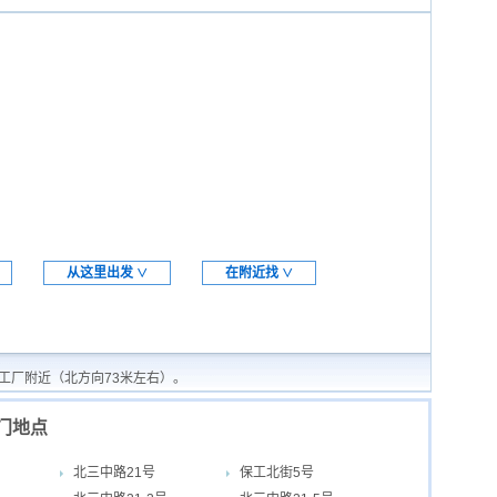
从这里出发
在附近找
∨
∨
梦工厂附近（北方向73米左右）。
热门地点
北三中路21号
保工北街5号