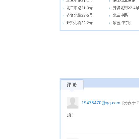
北三中路21-1号
保工街北三路
北三中路21-3号
齐贤北街22-4
齐贤北街22-5号
北三中路
齐贤北街22-2号
家园招待所
评 论
19475470@qq.com
|发表于 20
顶！