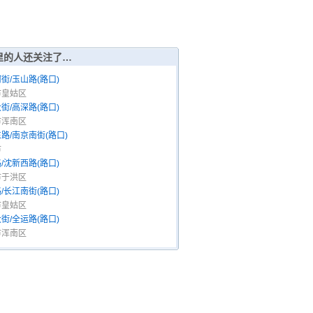
里的人还关注了…
街/玉山路(路口)
市皇姑区
街/高深路(路口)
市浑南区
路/南京南街(路口)
市
/沈新西路(路口)
市于洪区
/长江南街(路口)
市皇姑区
街/全运路(路口)
市浑南区