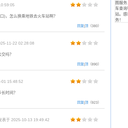
图服务
0:59:05
车查询
站。感
路口)，怎么换乘地铁去火车站啊？
务！
回复
|
顶
（
380
）
5-11-22 02:28:08
公交吗？
回复
|
顶
（
890
）
01 15:48:52
多长时间？
回复
|
顶
（
923
）
发表于 2025-10-13 19:49:42