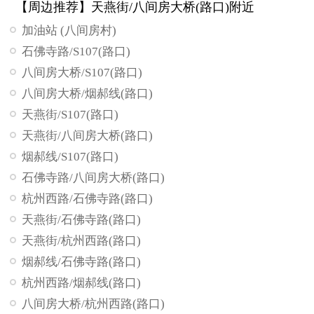
【周边推荐】天燕街/八间房大桥(路口)附近
加油站 (八间房村)
石佛寺路/S107(路口)
八间房大桥/S107(路口)
八间房大桥/烟郝线(路口)
天燕街/S107(路口)
天燕街/八间房大桥(路口)
烟郝线/S107(路口)
石佛寺路/八间房大桥(路口)
杭州西路/石佛寺路(路口)
天燕街/石佛寺路(路口)
天燕街/杭州西路(路口)
烟郝线/石佛寺路(路口)
杭州西路/烟郝线(路口)
八间房大桥/杭州西路(路口)