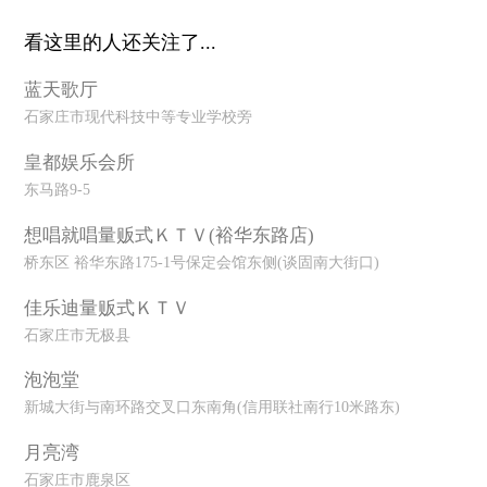
看这里的人还关注了...
蓝天歌厅
石家庄市现代科技中等专业学校旁
皇都娱乐会所
东马路9-5
想唱就唱量贩式ＫＴＶ(裕华东路店)
桥东区 裕华东路175-1号保定会馆东侧(谈固南大街口)
佳乐迪量贩式ＫＴＶ
石家庄市无极县
泡泡堂
新城大街与南环路交叉口东南角(信用联社南行10米路东)
月亮湾
石家庄市鹿泉区