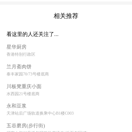
相关推荐
看这里的人还关注了...
星华厨房
香港特别行政区
兰月斋肉饼
泰丰家园70/73号楼底商
川板凳重庆小面
水西园21号楼底商
永和豆浆
天津站后广场轨道换乘中心B1楼C003
五谷磨房(步行街)