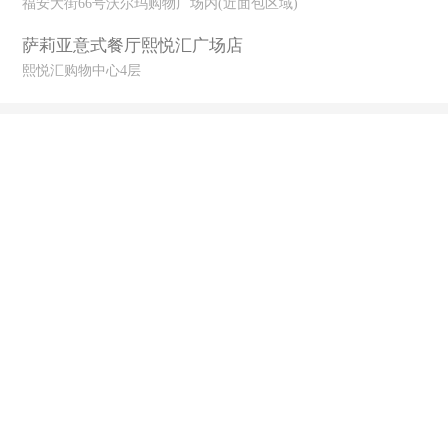
福安大街66号沃尔玛购物广场内(近面包区域)
萨莉亚意式餐厅熙悦汇广场店
熙悦汇购物中心4层