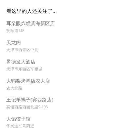
看这里的人还关注了...
耳朵眼炸糕滨海新区店
抚顺道148
天龙阁
天津市西青区中北
盈德发大酒店
天津市东丽区军粮城
大鸭梨烤鸭店农大店
农大北路
王记羊蝎子(宾西路店)
宾馆西路西园北里9-103
大馅饺子馆
华兴道35号附近