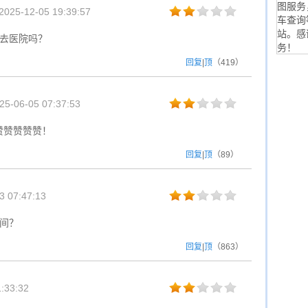
图服务
025-12-05 19:39:57
车查询
站。感
达去医院吗？
务！
回复
|
顶
（
419
）
5-06-05 07:37:53
赞赞赞赞赞！
回复
|
顶
（
89
）
 07:47:13
间？
回复
|
顶
（
863
）
:33:32