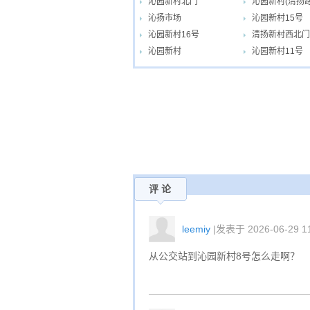
沁园新村北门
沁园新村(清扬路
沁扬市场
沁园新村15号
沁园新村16号
清扬新村西北门
沁园新村
沁园新村11号
评 论
leemiy
|发表于 2026-06-29 11
从公交站到沁园新村8号怎么走啊？