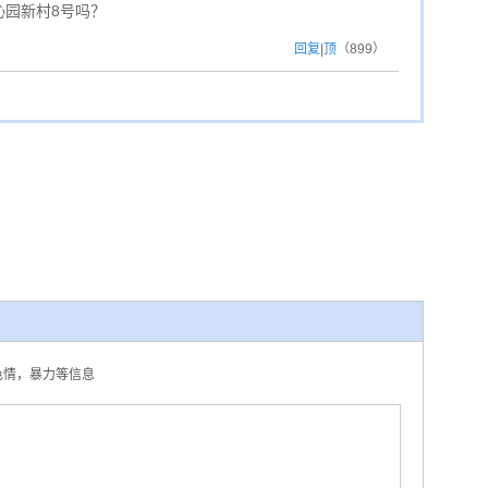
沁园新村8号吗？
回复
|
顶
（
899
）
，色情，暴力等信息