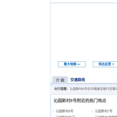
看大地图
到达这里
>>
∨
交通路线
介 绍
出行提醒：
沁园新村8号在中国建设银行无锡
沁园新村8号附近的热门地点
沁园新村8号
沁园新村7号