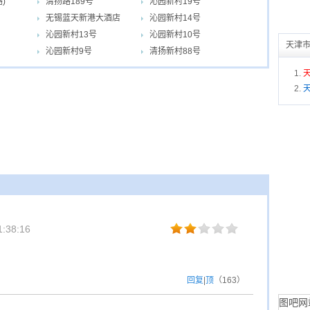
)
清扬路189号
沁园新村19号
无锡蓝天新港大酒店
沁园新村14号
沁园新村13号
沁园新村10号
天津
沁园新村9号
清扬新村88号
:38:16
回复
|
顶
（
163
）
图吧网