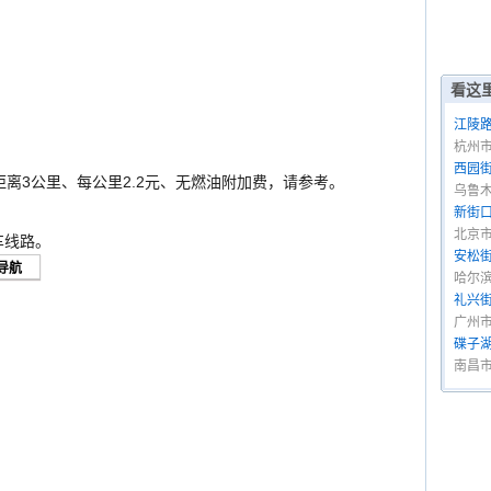
看这
江陵路
杭州
西园街
距离3公里、每公里2.2元、无燃油附加费，请参考。
乌鲁
新街口
北京
车线路。
安松街
哈尔
礼兴街
广州
碟子湖
南昌