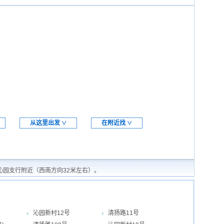
从这里出发
在附近找
∨
∨
沁园支行附近（西南方向32米左右）。
沁园新村12号
清扬路11号