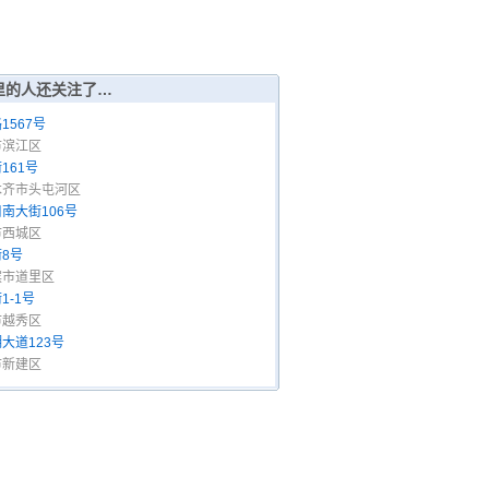
里的人还关注了…
1567号
市滨江区
161号
木齐市头屯河区
南大街106号
市西城区
8号
滨市道里区
1-1号
市越秀区
大道123号
市新建区