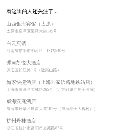
看这里的人还关注了...
山西银海宾馆（太原）
太原市迎泽区迎泽大街145号
白云宾馆
河南省信阳市浉河区工区路540号
漯河凯悦大酒店
源汇区长江路1号（近嵩山路）
如家快捷酒店（上海陆家浜路地铁站店）
上海市黄浦区大林路265号（近方斜路红房子医院）
威海汉庭酒店
威海市环翠区世昌大道101号（威海寨子大槐树西）
杭州丹桂酒店
浙江省杭州市富阳市文苑路87号