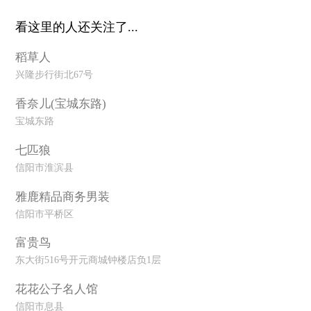
看这里的人还关注了...
稻草人
兴隆步行街北67号
香奈儿(宝城东路)
宝城东路
七匹狼
信阳市淮滨县
雅鹿精品商务男装
信阳市平桥区
富贵鸟
东大街516号开元商城钟楼店负1层
花花公子名人馆
信阳市息县