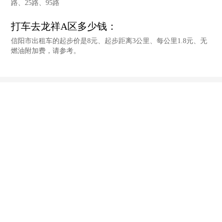
路、25路、95路
打车去龙祥A区多少钱：
信阳市出租车的起步价是8元、起步距离3公里、每公里1.8元、无
燃油附加费，请参考。