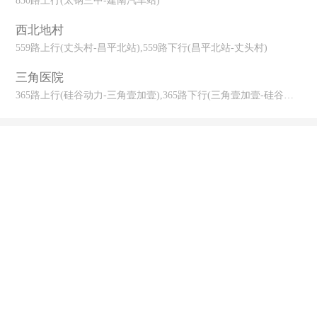
830路上行(太钢三中-建南汽车站)
西北地村
559路上行(丈头村-昌平北站),559路下行(昌平北站-丈头村)
三角医院
365路上行(硅谷动力-三角壹加壹),365路下行(三角壹加壹-硅谷动力),