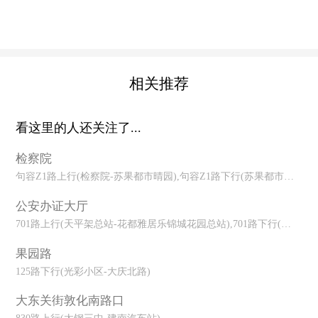
相关推荐
看这里的人还关注了...
检察院
句容Z1路上行(检察院-苏果都市晴园),句容Z1路下行(苏果都市晴园-检
公安办证大厅
701路上行(天平架总站-花都雅居乐锦城花园总站),701路下行(花都雅
果园路
125路下行(光彩小区-大庆北路)
大东关街敦化南路口