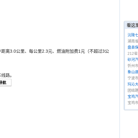
看这
沅陵
湖南
盘县
距离3.0公里、每公里2.3元、燃油附加费1元（不超过3公
212
砂河
忻州
象山
车线路。
宁波
玛沁
团结路
宝鸡
宝鸡