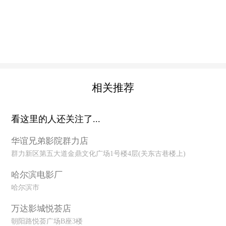
相关推荐
看这里的人还关注了...
华谊兄弟影院群力店
群力新区第五大道金鼎文化广场1号楼4层(关东古巷楼上)
哈尔滨电影厂
哈尔滨市
万达影城悦荟店
朝阳路悦荟广场B座3楼