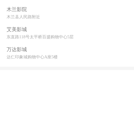
木兰影院
木兰县人民路附近
艾美影城
东直路118号太平桥百盛购物中心5层
万达影城
达仁印象城购物中心A座5楼