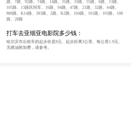
路、7路、92路、74路、14路、31路、33路、55路、6路、13路、
105路、13路区间车、16路、94路、47路、21路、32路、64路、
888路、K14路、383路、2路、K2路、104路、101路、103路、108
路、28路
打车去亚细亚电影院多少钱：
哈尔滨市出租车的起步价是8元、起步距离3公里、每公里1.9元、
无燃油附加费，请参考。