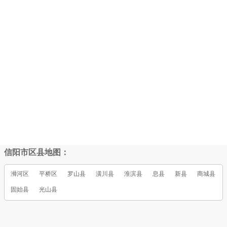
信阳市区县地图：
浉河区
平桥区
罗山县
潢川县
淮滨县
息县
新县
商城县
固始县
光山县